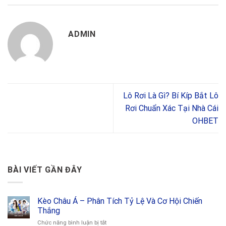
ADMIN
Lô Rơi Là Gì? Bí Kíp Bắt Lô
Rơi Chuẩn Xác Tại Nhà Cái
OHBET
BÀI VIẾT GẦN ĐÂY
Kèo Châu Á – Phân Tích Tỷ Lệ Và Cơ Hội Chiến
Thắng
ở
Chức năng bình luận bị tắt