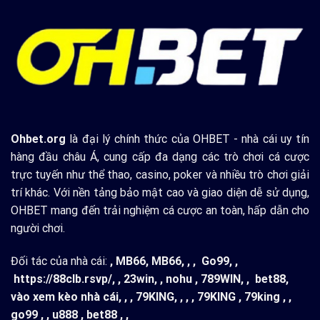
Lô
Rơi
Chuẩn
Xác
Tại
Nhà
Cái
OHBET
Ohbet.org
là đại lý chính thức của OHBET - nhà cái uy tín
hàng đầu châu Á, cung cấp đa dạng các trò chơi cá cược
trực tuyến như thể thao, casino, poker và nhiều trò chơi giải
trí khác. Với nền tảng bảo mật cao và giao diện dễ sử dụng,
OHBET mang đến trải nghiệm cá cược an toàn, hấp dẫn cho
người chơi.
Đối tác của nhà cái:
,
MB66
,
MB66
, ,
,
Go99
, ,
https://88clb.rsvp/
, ,
23win
, ,
nohu
,
789WIN
, ,
bet88
,
vào xem kèo nhà cái
, , ,
79KING
, , , ,
79KING
,
79king
, ,
go99
, ,
u888
,
bet88
, ,